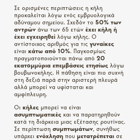
Σε ορισμένες περιπτώσεις η κήλη
προκαλείται λόγω ενός εμβρυολογικά
αδύναμου σημείου. Σχεδόν το
50% των
αντρών
άνω των 65 ετών
έχει κήλη ή
έχει εγχειρηθεί
λόγω κήλης. Ο
αντίστοιχος αριθμός για τις
γυναίκες
είναι
κάτω από 10%
. Παγκοσμίως
πραγματοποιούνται πάνω από
20
εκατομμύρια επεμβάσεις ετησίως
λόγω
βουβωνοκήλης. Η πάθηση είναι πιο συχνή
στη δεξιά παρά στην αριστερή πλευρά
αλλά μπορεί να υφίσταται και
αμφίπλευρη.
Οι
κήλες
μπορεί να είναι
ασυμπτωματικές
και να παρατηρηθούν
κατά τη διάρκεια μιας εξέτασης ρουτίνας.
Σε περίπτωση
συμπτωμάτων
, συνήθως
υπάρχει
ενόχληση
που
μετατρέπεται
σε