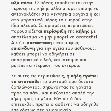
οξύ
πόνο
. Ο πόνος τοποθετείται στην
περιοχή της κήλης αλλά μπορεί επίσης να
αντανακλάται στα γεννητικά όργανα ή και
στο μπροστινό μέρος του μηρού στην
ίδια πλευρά. Σε ορισμένες περιπτώσεις
παρουσιάζεται
περίσφιξη
της
κήλης
με
αποτέλεσμα να μην μπορεί να αναταχθεί.
Αυτή η
κατάσταση
είναι σαφώς
επικίνδυνη
για την υγεία του ασθενούς,
καθότι μπορεί να οδηγήσει σε
αποφρακτικό ειλεό, και ισχαιμία και
μετέπειτα νέκρωση του εντέρου.
Σε αυτές τις περιπτώσεις, η
κήλη
πρέπει
να αναταχθεί
το συντομότερο δυνατό
ξαπλώνοντας, σηκώνοντας τα γόνατα
προς τα πάνω και πιέζοντας απαλά την
κήλη προς τα μέσα. Εάν αυτό δεν
επιτευχθεί, πρέπει ο ασθενής να οδηγηθεί
επειγόντως στο χειρουργείο.