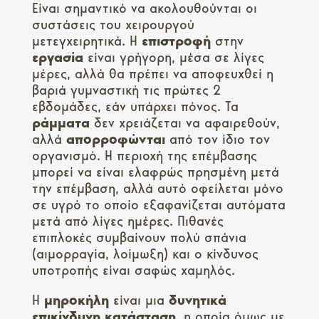
Είναι σημαντικό να ακολουθούνται οι
συστάσεις του χειρουργού
μετεγχειρητικά. Η
επιστροφή
στην
εργασία
είναι γρήγορη, μέσα σε λίγες
μέρες, αλλά θα πρέπει να αποφευχθεί η
βαριά γυμναστική τις πρώτες 2
εβδομάδες, εάν υπάρχει πόνος. Τα
ράμματα
δεν χρειάζεται να αφαιρεθούν,
αλλά
απορροφώνται
από τον ίδιο τον
οργανισμό. Η περιοχή της επέμβασης
μπορεί να είναι ελαφρώς πρησμένη μετά
την επέμβαση, αλλά αυτό οφείλεται μόνο
σε υγρό το οποίο εξαφανίζεται αυτόματα
μετά από λίγες ημέρες. Πιθανές
επιπλοκές συμβαίνουν πολύ σπάνια
(αιμορραγία, λοίμωξη) και ο κίνδυνος
υποτροπής είναι σαφώς χαμηλός.
Η
μηροκήλη
είναι μια
δυνητικά
επικίνδυνη κατάσταση
, η οποία όμως με