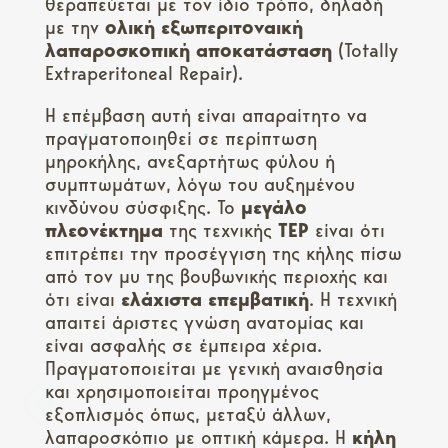
θεραπεύεται με τον ίδιο τρόπο, δηλαδή
με την
ολική εξωπεριτοναική
λαπαροσκοπική αποκατάσταση
(Totally
Extraperitoneal Repair).
Η επέμβαση αυτή είναι απαραίτητο να
πραγματοποιηθεί σε περίπτωση
μηροκήλης, ανεξαρτήτως φύλου ή
συμπτωμάτων, λόγω του αυξημένου
κινδύνου σύσφιξης. Το
μεγάλο
πλεονέκτημα
της τεχνικής
TEP
είναι ότι
επιτρέπει την προσέγγιση της κήλης πίσω
από τον μυ της βουβωνικής περιοχής και
ότι είναι
ελάχιστα
επεμβατική
. Η τεχνική
απαιτεί άριστες γνώση ανατομίας και
είναι ασφαλής σε έμπειρα χέρια.
Πραγματοποιείται με γενική αναισθησία
και χρησιμοποιείται προηγμένος
εξοπλισμός όπως, μεταξύ άλλων,
λαπαροσκόπιο με οπτική κάμερα. Η
κήλη