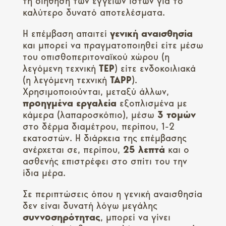
τη διήθηση των εγγείων ιστών για το
καλύτερο δυνατό αποτελέσματα.
Η επέμβαση απαιτεί
γενική
αναισθησία
και μπορεί να πραγματοποιηθεί είτε μέσω
του οπισθοπεριτοναϊκού χώρου (η
λεγόμενη τεχνική
TEP
) είτε ενδοκοιλιακά
(η λεγόμενη τεχνική
TAPP
).
Χρησιμοποιούνται, μεταξύ άλλων,
προηγμένα
εργαλεία
εξοπλισμένα με
κάμερα (λαπαροσκόπιο), μέσω
3 τομών
στο δέρμα διαμέτρου, περίπου, 1-2
εκατοστών. Η διάρκεια της επέμβασης
ανέρχεται σε, περίπου,
25 λεπτά
και ο
ασθενής επιστρέφει στο σπίτι του την
ίδια μέρα.
Σε περιπτώσεις όπου η γενική αναισθησία
δεν είναι δυνατή λόγω μεγάλης
συννοσηρότητας
, μπορεί να γίνει